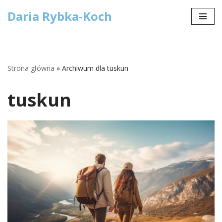
Daria Rybka-Koch
Przejdź
do
treści
Strona główna
»
Archiwum dla tuskun
tuskun